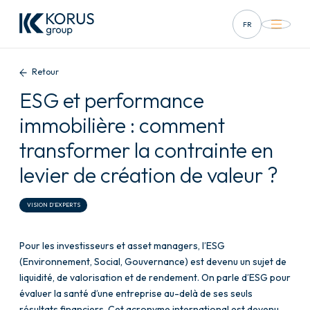
FR
EN
Retour
DE
ESG et performance
ES
immobilière : comment
IT
transformer la contrainte en
levier de création de valeur ?
VISION D'EXPERTS
Pour les investisseurs et asset managers, l’ESG
(Environnement, Social, Gouvernance) est devenu un sujet de
liquidité, de valorisation et de rendement. On parle d’ESG pour
évaluer la santé d’une entreprise au-delà de ses seuls
résultats financiers. Cet acronyme international est devenu