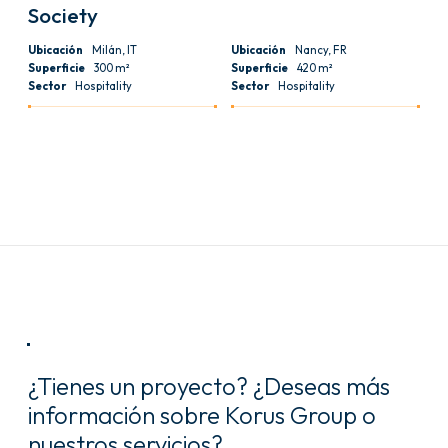
Society
Ubicación
Milán, IT
Ubicación
Nancy, FR
Superficie
300 m²
Superficie
420 m²
Sector
Hospitality
Sector
Hospitality
Ver todas las referencias : Cafetería y restauración
¿Tienes un proyecto? ¿Deseas más
información sobre Korus Group o
nuestros servicios?