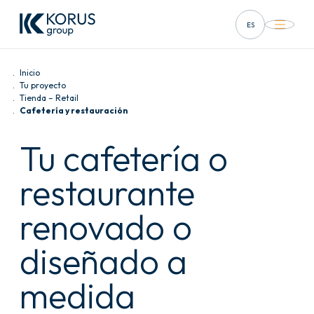
ES
FR
Inicio
EN
Tu proyecto
Tienda – Retail
Cafetería y restauración
DE
Tu cafetería o
IT
restaurante
renovado o
diseñado a
medida