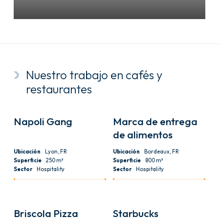
Nuestro trabajo en cafés y
restaurantes
CAFETERÍA Y RESTAURACIÓN
CAFETERÍA Y RESTAURACIÓN
Napoli Gang
Marca de entrega
de alimentos
Ubicación
Lyon, FR
Ubicación
Bordeaux, FR
Superficie
250 m²
Superficie
800 m²
Sector
Hospitality
Sector
Hospitality
CAFETERÍA Y RESTAURACIÓN
CAFETERÍA Y RESTAURACIÓN
Briscola Pizza
Starbucks