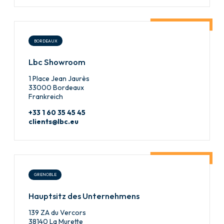
BORDEAUX
Lbc Showroom
1 Place Jean Jaurès
33000 Bordeaux
Frankreich
+33 1 60 35 45 45
clients@lbc.eu
GRENOBLE
Hauptsitz des Unternehmens
139 ZA du Vercors
38140 La Murette