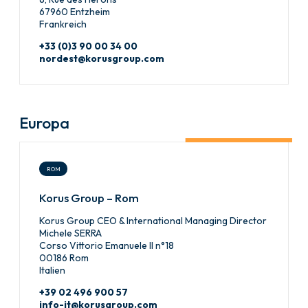
67960 Entzheim
Frankreich
+33 (0)3 90 00 34 00
nordest@korusgroup.com
Europa
ROM
Korus Group – Rom
Korus Group CEO & International Managing Director
Michele SERRA
Corso Vittorio Emanuele II n°18
00186 Rom
Italien
+39 02 496 900 57
info-it@korusgroup.com