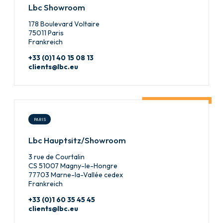
Lbc Showroom
178 Boulevard Voltaire
75011 Paris
Frankreich
+33 (0)1 40 15 08 13
clients@lbc.eu
PARIS
Lbc Hauptsitz/Showroom
3 rue de Courtalin
CS 51007 Magny-le-Hongre
77703 Marne-la-Vallée cedex
Frankreich
+33 (0)1 60 35 45 45
clients@lbc.eu