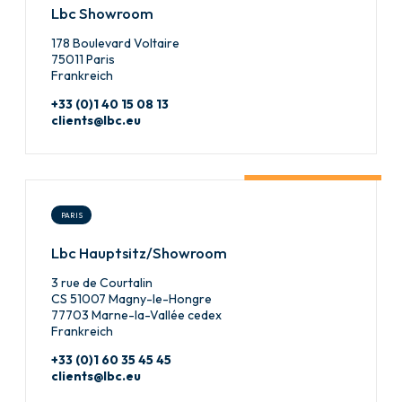
Lbc Showroom
178 Boulevard Voltaire
75011 Paris
Frankreich
+33 (0)1 40 15 08 13
clients@lbc.eu
PARIS
Lbc Hauptsitz/Showroom
3 rue de Courtalin
CS 51007 Magny-le-Hongre
77703 Marne-la-Vallée cedex
Frankreich
+33 (0)1 60 35 45 45
clients@lbc.eu