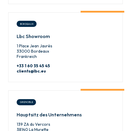
BORDEAUX
Lbc Showroom
1 Place Jean Jaurès
33000 Bordeaux
Frankreich
+33 1 60 35 45 45
clients@lbc.eu
GRENOBLE
Hauptsitz des Unternehmens
139 ZA du Vercors
38140 La Murette