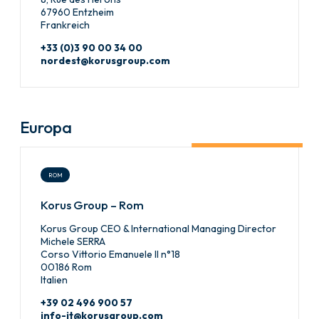
67960 Entzheim
Frankreich
+33 (0)3 90 00 34 00
nordest@korusgroup.com
Europa
ROM
Korus Group – Rom
Korus Group CEO & International Managing Director
Michele SERRA
Corso Vittorio Emanuele II n°18
00186 Rom
Italien
+39 02 496 900 57
info-it@korusgroup.com