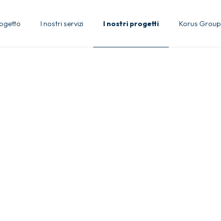
rogetto
I nostri servizi
I nostri progetti
Korus Group