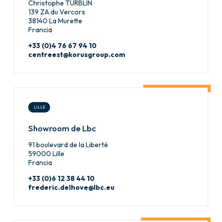
Christophe TURBLIN
139 ZA du Vercors
38140 La Murette
Francia
+33 (0)4 76 67 94 10
centreest@korusgroup.com
LILLE
Showroom de Lbc
91 boulevard de la Liberté
59000 Lille
Francia
+33 (0)6 12 38 44 10
frederic.delhove@lbc.eu