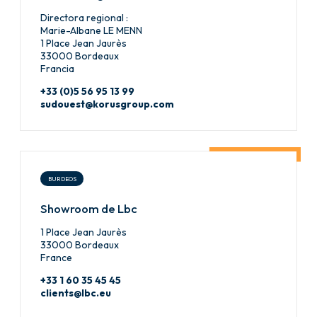
Directora regional :
Marie-Albane LE MENN
1 Place Jean Jaurès
33000 Bordeaux
Francia
+33 (0)5 56 95 13 99
sudouest@korusgroup.com
BURDEOS
Showroom de Lbc
1 Place Jean Jaurès
33000 Bordeaux
France
+33 1 60 35 45 45
clients@lbc.eu